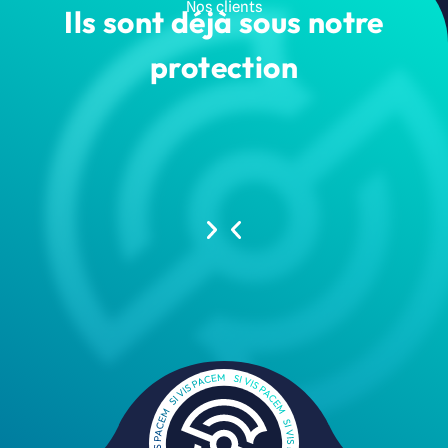
Nos clients
Ils sont déjà sous notre
protection