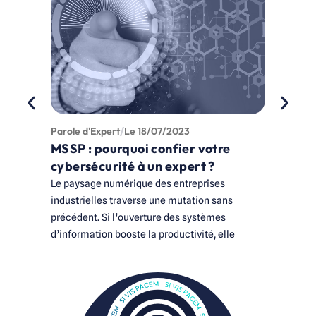
Parole d'Expert
Le
18/07/2023
Actualit
MSSP : pourquoi confier votre
Scala
cybersécurité à un expert ?
une o
Le paysage numérique des entreprises
Scalair
industrielles traverse une mutation sans
SASE Ma
précédent. Si l’ouverture des systèmes
d’information booste la productivité, elle