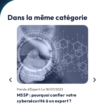
Dans la même catégorie
Parole d'Expert
Le
18/07/2023
Actualit
MSSP : pourquoi confier votre
Scala
cybersécurité à un expert ?
une o