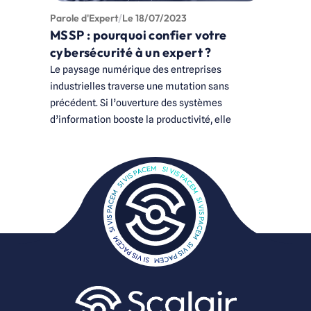
Parole d'Expert
Le
18/07/2023
Actualit
MSSP : pourquoi confier votre
Scala
cybersécurité à un expert ?
une o
Le paysage numérique des entreprises
Scalair
industrielles traverse une mutation sans
SASE Ma
précédent. Si l’ouverture des systèmes
d’information booste la productivité, elle